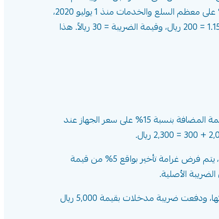
تطرحه من الإجمالي للحصول على قيمة الضريبة وحدها. تُطبق السعودية ضريبة قيمة مضافة قياسية بنسبة 15% على معظم السلع والخدمات منذ 1 يوليو 2020،
مثال: سعر إجمالي 230 ريالاً — السعر قبل الضريبة = 230 ÷ 1.15 = 200 ريال، وقيمة الضريبة = 30 ريالاً. هذا
محل إلكترونيات يبيع جهاز لابتوب بسعر 2,000 ريال قبل الضريبة. يضيف التاجر ضريبة القيمة المضافة بنسبة 15% على سعر الجهاز عند
إذا كانت هناك ضريبة قيمة مضافة مستحقة بقيمة 10,000 ريال ولم تُسدَّد في الموعد، يتم فرض غرامة تأخير بواقع 5% من قيمة
شركة خدمات حصّلت ضريبة مخرجات بقيمة 15,000 ريال من عملائها، ودفعت ضريبة مدخلات بقيمة 5,000 ريال