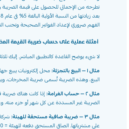
بعد زيادتها من النسبة الأولية البالغة 5% في عام 2018.
الفهم ضروري لإعداد الفواتير الصحيحة وتجنب الت
أمثلة عملية على حساب ضريبة القيمة المض
لا شيء يوضح القاعدة كالتطبيق المباشر. إليك ثلاث
مثال ١ — البيع بالتجزئة:
البيع، وهذه الضريبة تُسمى ضريبة المخرجات، ويبلغ عنها للهي
مثال ٢ — حساب الغرامة:
الضريبة غير المسددة عن كل شهر أو جزء منه، وعند التأخير 3 أشهر يصبح إجمالي الغرامات 1,500 ريال بالإضاف
مثال ٣ — ضريبة صافية مستحقة للهيئة:
على مشترياتها. الصافي المستحق دفعه للهيئة = 10,000 ريال فقط.