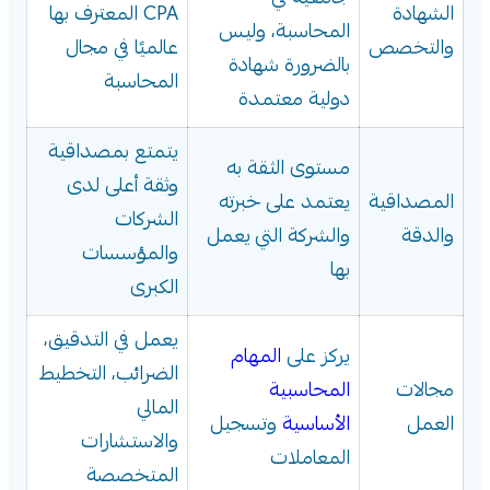
الشهادة
CPA المعترف بها
المحاسبة، وليس
والتخصص
عالميًا في مجال
بالضرورة شهادة
المحاسبة
دولية معتمدة
يتمتع بمصداقية
مستوى الثقة به
وثقة أعلى لدى
المصداقية
يعتمد على خبرته
الشركات
والدقة
والشركة التي يعمل
والمؤسسات
بها
الكبرى
يعمل في التدقيق،
يركز على
المهام
الضرائب، التخطيط
مجالات
المحاسبية
المالي
العمل
الأساسية
وتسجيل
والاستشارات
المعاملات
المتخصصة